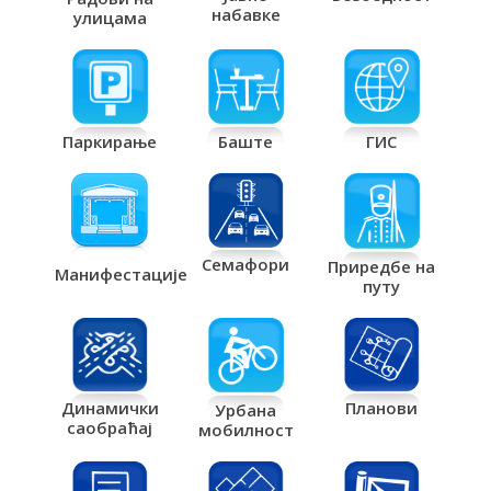
набавке
улицама
Паркирање
Баште
ГИС
Семафори
Приредбе на
Манифестације
путу
Планови
Динамички
Урбана
саобраћај
мобилност