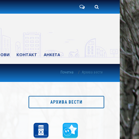
Пишите
Претрага
нам
КОВИ
КОНТАКТ
АНКЕТА
Почетна
Архива вести
АРХИВА ВЕСТИ