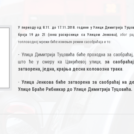
У периоду од 8.11. до 17.11.2018. године у Улици Димитрија Туцо
броја 19 до 21 (зона раскрснице са Улицом Јенкова)
, због ра
топловодној мрежи биће измењен режим сасобраћаја и то:
- Улица Димитрија Туцовића биће проходна за саобраћај,
што ће у смеру ка Цвијићевој улици,
за саобраћа
затворена, једна, крајња десна коловозна трака
.
-
Улица Јенкова биће затворена за саобраћај на д
Улице Браће Рибникар до Улице Димитрија Туцовића.