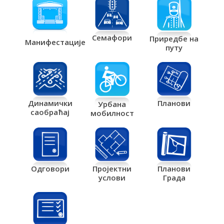
Семафори
Приредбе на
Манифестације
путу
Планови
Динамички
Урбана
саобраћај
мобилност
Одговори
Пројектни
Планови
услови
Града