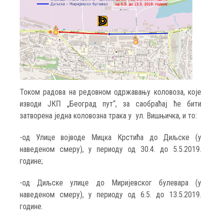
Током радова на редовном одржавању коловоза, које
изводи ЈКП „Београд пут“, за саобраћај ће бити
затворена једна коловозна трака у ул. Вишњичка, и то:
-од Улице војводе Мицка Крстића до Диљске (у
наведеном смеру), у периоду од 30.4. до 5.5.2019.
године;
-од Диљске улице до Миријевског булевара (у
наведеном смеру), у периоду од 6.5. до 13.5.2019.
године.