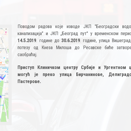
Поводом радова које изводе ЈКП "Београдски вод
канализација" и ЈКП „Београд пут'' у временском пери
14.5.2019
. године до
30.6.2019
. године, улица Вишеград
потезу од Кнеза Милоша до Ресавске биће затвор
саобраћај.
Приступ Клиничком центру Србије и Ургентном ц
могућ је преко улица Бирчанинове, Делиград
Пастерове.