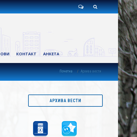
Пишите
Претрага
нам
КОВИ
КОНТАКТ
АНКЕТА
Почетна
Архива вести
АРХИВА ВЕСТИ