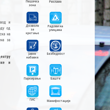
Пешачка
Рекламе
зона
овод и
Дозволе
Радови на
оду од
за
улицама
кретање
ска на
ена за
Јавне
Безбедност
ентру
набавке
ске и
Паркирање
Баште
ГИС
Манифестације