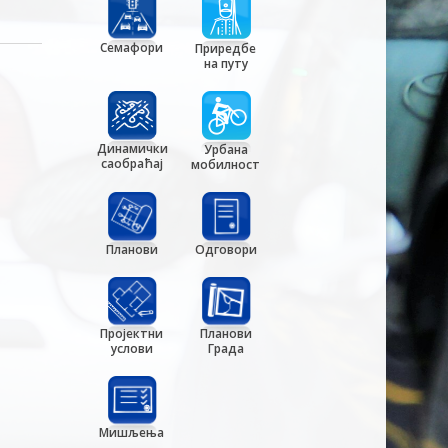
Семафори
Приредбе
на путу
Динамички
Урбана
саобраћај
мобилност
Планови
Одговори
Пројектни
Планови
услови
Града
Мишљења