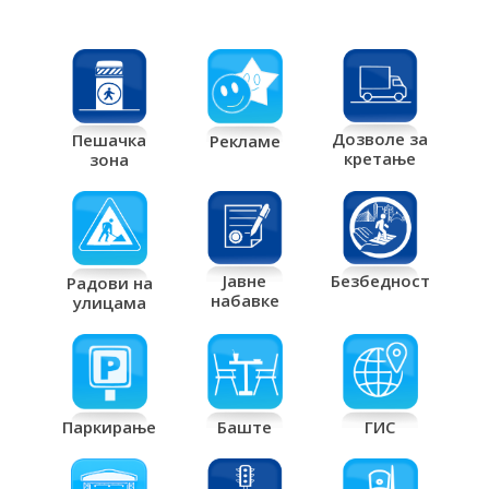
Дозволе за
Пешачка
Рекламе
кретање
зона
Јавне
Безбедност
Радови на
набавке
улицама
Паркирање
Баште
ГИС