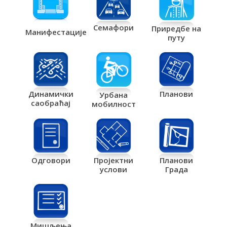
Семафори
Приредбе на
Манифестације
путу
Планови
Динамички
Урбана
саобраћај
мобилност
Одговори
Пројектни
Планови
услови
Града
Мишљења