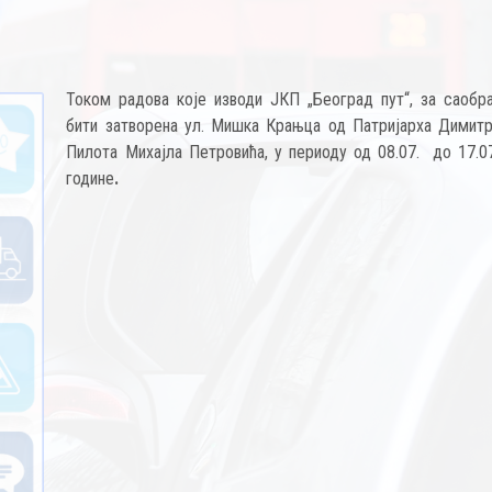
Током радова које изводи ЈКП „Београд пут“, за саобра
бити затворена ул. Мишка Крањца од Патријарха Димитр
Пилота Михајла Петровића, у периоду од 08.07. до 17.07
године
.