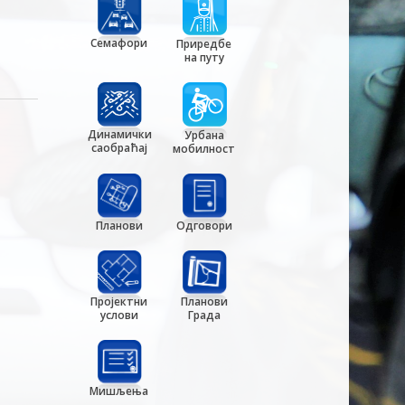
Семафори
Приредбе
на путу
Динамички
Урбана
саобраћај
мобилност
Планови
Одговори
Пројектни
Планови
услови
Града
Мишљења