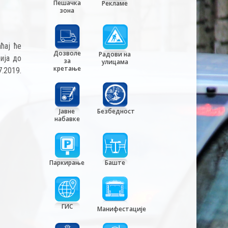
Пешачка
Рекламе
зона
ћај ће
Дозволе
Радови на
ија до
за
улицама
кретање
.2019.
Јавне
Безбедност
набавке
Паркирање
Баште
ГИС
Манифестације