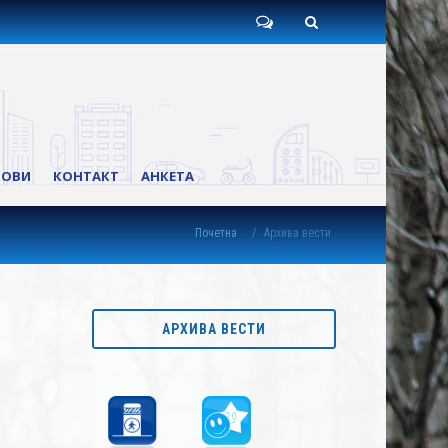
Пишите
Претрага
нам
КОВИ
КОНТАКТ
АНКЕТА
Почетна
Архива вести
АРХИВА ВЕСТИ