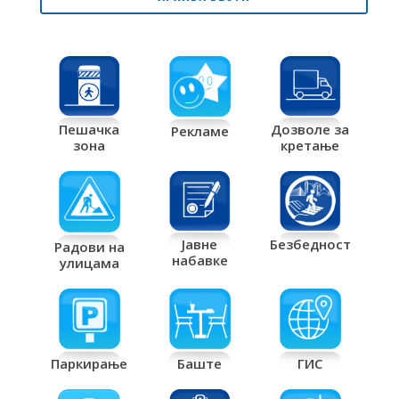
Дозволе за
Пешачка
Рекламе
кретање
зона
Јавне
Безбедност
Радови на
набавке
улицама
Паркирање
Баште
ГИС