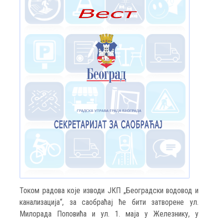
Током радова које изводи ЈКП „Београдски водовод и
канализација“, за саобраћај ће бити затворене ул.
Милорада Поповића и ул. 1. маја у Железнику, у