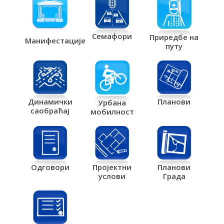
Семафори
Приредбе на
Манифестације
путу
Планови
Динамички
Урбана
саобраћај
мобилност
Одговори
Пројектни
Планови
услови
Града