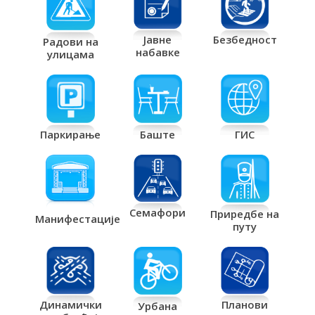
Јавне
Безбедност
Радови на
набавке
улицама
Паркирање
Баште
ГИС
Семафори
Приредбе на
Манифестације
путу
Планови
Динамички
Урбана