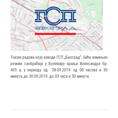
Током радова које изводи ГСП „Београд“, биће измењен
режим саобраћаја у Булевару краља Александра бр.
405 а, у периоду од 28.09.2019. од 00 часова и 30
минута до 30.09.2019. до 03 часа и 30 минута.