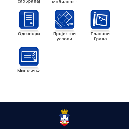
саобраћај
мобилност
Одговори
Пројектни
Планови
услови
Града
Мишљења