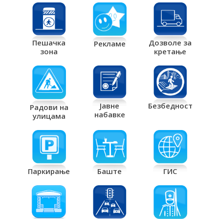
Дозволе за
Пешачка
Рекламе
кретање
зона
Јавне
Безбедност
Радови на
набавке
улицама
Паркирање
Баште
ГИС