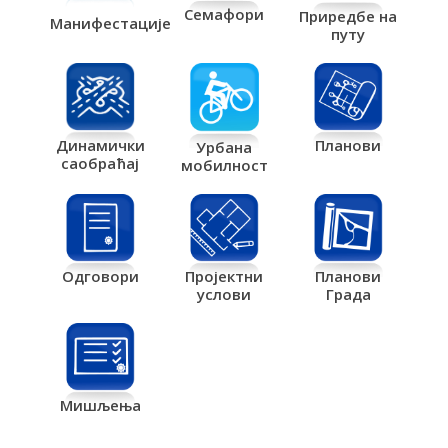
Семафори
Приредбе на
Манифестације
путу
Планови
Динамички
Урбана
саобраћај
мобилност
Одговори
Пројектни
Планови
услови
Града
Мишљења