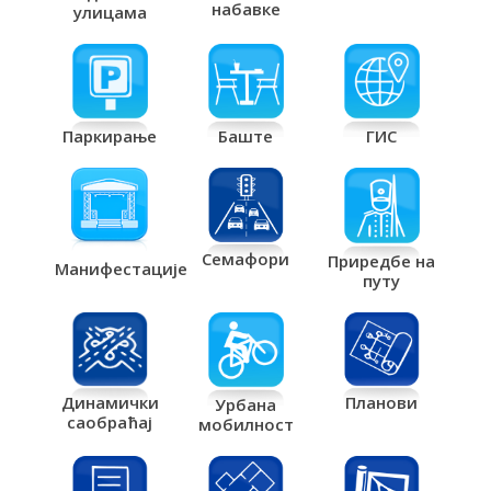
набавке
улицама
Паркирање
Баште
ГИС
Семафори
Приредбе на
Манифестације
путу
Планови
Динамички
Урбана
саобраћај
мобилност