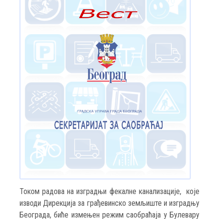
Током радова на изградњи фекалне канализације, које
изводи Дирекција за грађевинско земљиште и изградњу
Београда, биће измењен режим саобраћаја у Булевару