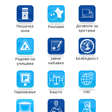
Дозволе за
Пешачка
Рекламе
кретање
зона
Јавне
Безбедност
Радови на
набавке
улицама
Паркирање
Баште
ГИС