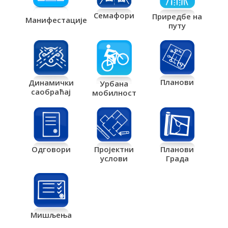
Семафори
Приредбе на
Манифестације
путу
Планови
Динамички
Урбана
саобраћај
мобилност
Одговори
Пројектни
Планови
услови
Града
Мишљења