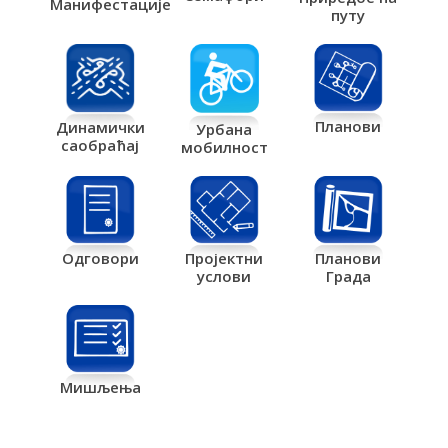
Манифестације
путу
Планови
Динамички
Урбана
саобраћај
мобилност
Одговори
Пројектни
Планови
услови
Града
Мишљења