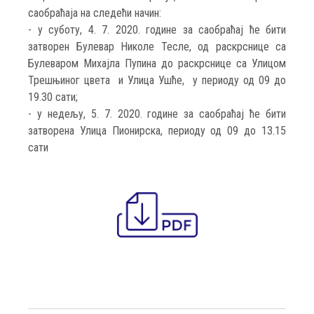
саобраћаја на следећи начин:
- у суботу, 4. 7. 2020. године за саобраћај ће бити
затворен Булевар Николе Тесле, од раскрснице са
Булеваром Михајла Пупина до раскрснице са Улицом
Трешњиног цвета и Улица Ушће, у периоду од 09 до
19.30 сати;
- у недељу, 5. 7. 2020. године за саобраћај ће бити
затворена Улица Пионирска, периоду од 09 до 13.15
сати