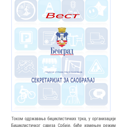
Током одржавања бициклистичких трка, у организацији
Бициклистичког савеза Србије, биће измењен режим