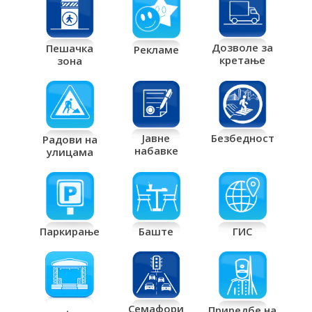
Дозволе за
Пешачка
Рекламе
кретање
зона
Јавне
Безбедност
Радови на
набавке
улицама
Паркирање
Баште
ГИС
Семафори
Приредбе на