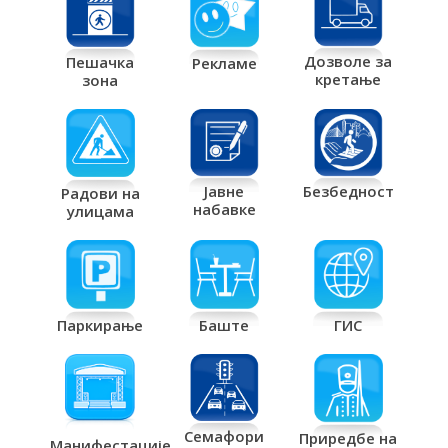
Дозволе за
Пешачка
Рекламе
кретање
зона
Јавне
Безбедност
Радови на
набавке
улицама
Паркирање
Баште
ГИС
Семафори
Приредбе на
Манифестације