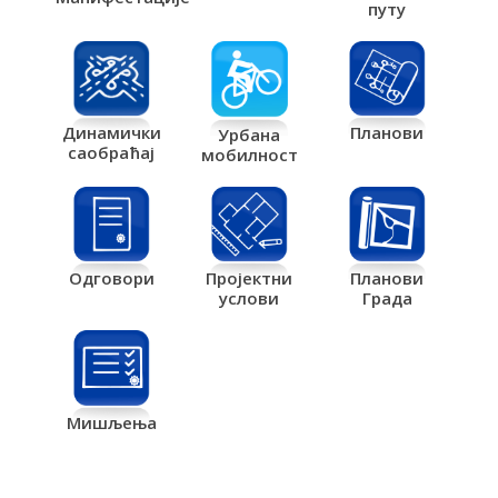
путу
Планови
Динамички
Урбана
саобраћај
мобилност
Одговори
Пројектни
Планови
услови
Града
Мишљења