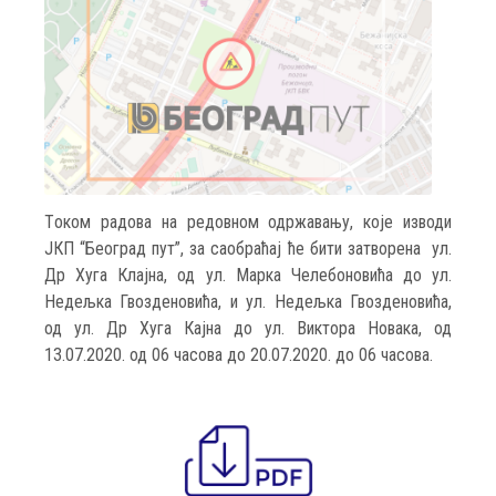
Тoком радова на редовном одржавању, које изводи
ЈКП “Београд пут”, за саобраћај ће бити затворена
ул.
Др Хуга Клајна, од ул. Марка Челебоновића до ул.
Недељка Гвозденовића, и ул. Недељка Гвозденовића,
од ул. Др Хуга Кајна до ул. Виктора Новака, од
13.07.2020. од 06 часова до 20.07.2020. до 06 часова.