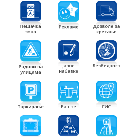
Дозволе за
Пешачка
Рекламе
кретање
зона
Јавне
Безбедност
Радови на
набавке
улицама
Паркирање
Баште
ГИС