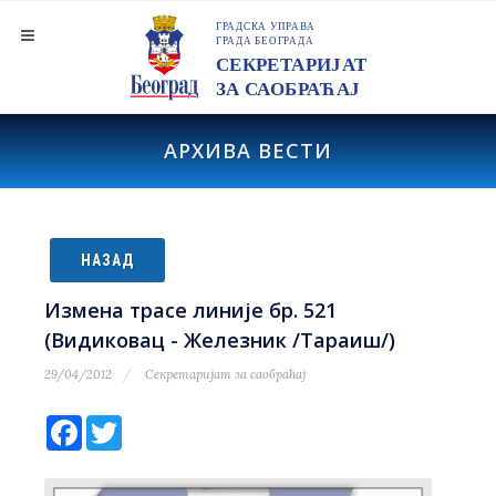
АРХИВА ВЕСТИ
НАЗАД
Измена трасе линије бр. 521
(Видиковац - Железник /Тараиш/)
29/04/2012
Секретаријат за саобраћај
Facebook
Twitter