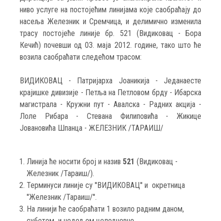
ниво услуге на постојећим линијама које саобраћају до
насеља Железник и Сремчица, и делимично изменила
трасу постојеће линије бр. 521 (Видиковац - Бора
Кечић) почевши од 03. маја 2012. године, тако што ће
возила саобраћати следећом трасом:
ВИДИКОВАЦ - Патријарха Јоаникија - Једанаесте
крајишке дивизије - Петља на Петловом брду - Ибарска
магистрала - Кружни пут - Авалска - Радних акција -
Лоле Рибара - Стевана Филиповића - Жикице
Јовановића Шпанца - ЖЕЛЕЗНИК /ТАРАИШ/
Линија ће носити број и назив
521
(Видиковац -
Железник /Тараиш/).
Терминуси линије су ''ВИДИКОВАЦ'' и окретница
''Железник /Тараиш/''.
На линији ће саобраћати 1 возило радним даном,
суботом и недељом целодневно.