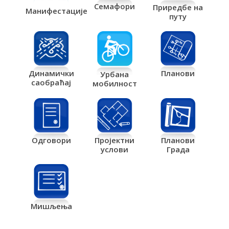
Семафори
Приредбе на
Манифестације
путу
Планови
Динамички
Урбана
саобраћај
мобилност
Одговори
Пројектни
Планови
услови
Града
Мишљења