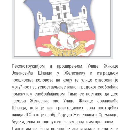
Реконструкцијом и проширењем Улице Жикице
Јовановића Шпанца у Железнику и изградњом
проширења коловоза на крају те улице створена је
могућност за успостављање јавног градског саобраћаја
поменутом саобраћајницом. Тиме се постиже да део
насеља Железник око Улице Жикице Јовановића
Шпанца, који је ван гравитационих зона постојећих
линија ЈГС-а које саобраћају до Железника и Сремчице,
буде адекватно опслужен јавним градским превозом.
Дирекција за јавни превоз је анализирала квалитет и