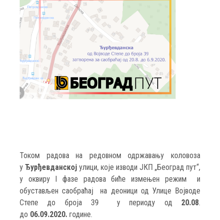
Током радова на редовном одржавању коловоза
у
Ђурђевданској
улици, које изводи ЈКП „Београд пут“,
у оквиру I фазе радова биће измењен режим и
обустављен саобраћај на деоници од Улице Војводе
Степе до броја 39 у периоду од
20.08
.
до
06.09.2020.
године.