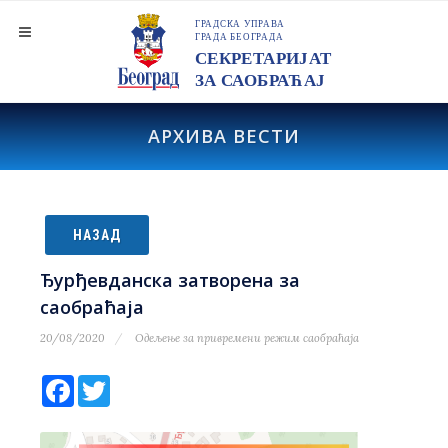
АРХИВА ВЕСТИ
НАЗАД
Ђурђевданска затворена за
саобраћаја
20/08/2020
Одељење за привремени режим саобраћаја
Facebook
Twitter