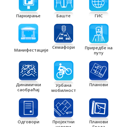
Паркирање
Баште
ГИС
Семафори
Приредбе на
Манифестације
путу
Планови
Динамички
Урбана
саобраћај
мобилност
Одговори
Пројектни
Планови
услови
Града