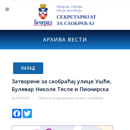
АРХИВА ВЕСТИ
НАЗАД
Затворене за саобраћај улице Ушће,
Булевар Николе Тесле и Пионирска
16/09/2020
Одељење за привремени режим саобраћаја
Facebook
Twitter