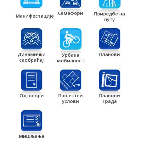
Семафори
Приредбе на
Манифестације
путу
Планови
Динамички
Урбана
саобраћај
мобилност
Одговори
Пројектни
Планови
услови
Града
Мишљења