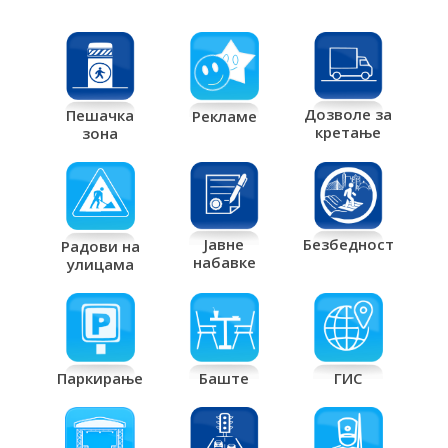
Дозволе за
Пешачка
Рекламе
кретање
зона
Јавне
Безбедност
Радови на
набавке
улицама
Паркирање
Баште
ГИС