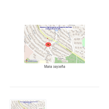
Мапа заузећа