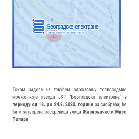
Током радова на текућем одржавању топловодмне
мреже које изводи ЈКП "Београдске електране"
у
периоду од 18. до 24.9. 2020. године
за саобраћај ће
бити затворена раскрсница улица
Жарковачке и Мире
Попаре