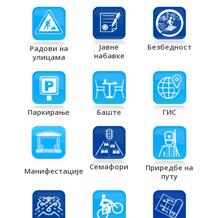
Јавне
Безбедност
Радови на
набавке
улицама
Паркирање
Баште
ГИС
Семафори
Приредбе на
Манифестације
путу