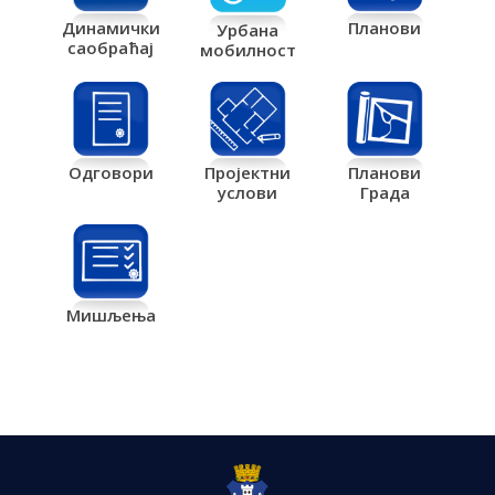
Планови
Динамички
Урбана
саобраћај
мобилност
Одговори
Пројектни
Планови
услови
Града
Мишљења