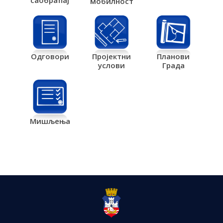
саобраћај
мобилност
Одговори
Пројектни
Планови
услови
Града
Мишљења