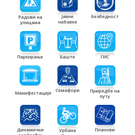
Јавне
Безбедност
Радови на
набавке
улицама
Паркирање
Баште
ГИС
Семафори
Приредбе на
Манифестације
путу
Планови
Динамички
Урбана