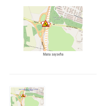
Мапа заузећа