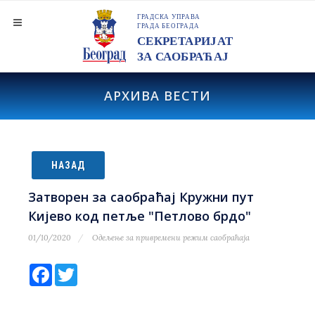
АРХИВА ВЕСТИ
НАЗАД
Затворен за саобраћај Кружни пут
Кијево код петље "Петлово брдо"
01/10/2020
Одељење за привремени режим саобраћаја
Facebook
Twitter