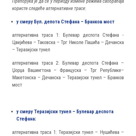
Препорука је да се у периоду измене режима саобраћаја
користе следеће алтернативне трасе
:
у смеру Бул. депота Стефана – Бранков мост
алтернативна траса 1: Булевар деспота Стефана -
Цвијићева – Таковска – Трг Николе Пашића – Дечанска
– Теразијски тунел
алтернативна траса 2: Булевар деспота Стефана –
Џорџа Вашингтона – Француска – Трг Републике–
Макетонска – Дечанска – Теразијски тунел – Бранков
мост
у смеру Теразијски тунел – Булевар деспота
Стефана:
алтернативна траса 1: Теразијски тунел – Нушићева –