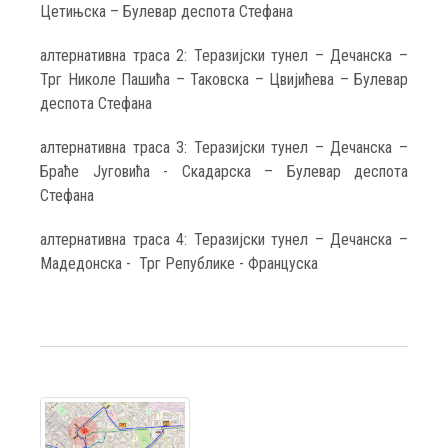
Цетињска – Булевар деспота Стефана
алтернативна траса 2: Теразијски тунел – Дечанска –
Трг Николе Пашића – Таковска – Цвијићева – Булевар
деспота Стефана
алтернативна траса 3: Теразијски тунел – Дечанска –
Браће Југовића - Скадарска – Булевар деспота
Стефана
алтернативна траса 4: Теразијски тунел – Дечанска –
Мадедонска - Трг Републике - Француска