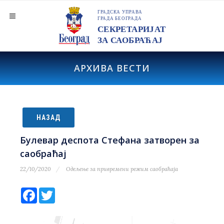
АРХИВА ВЕСТИ
НАЗАД
Булевар деспота Стефана затворен за
саобраћај
22/10/2020
Одељење за привремени режим саобраћаја
Facebook
Twitter