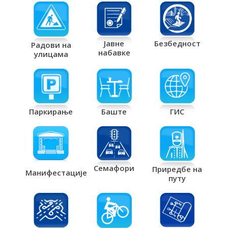
Јавне
Безбедност
Радови на
набавке
улицама
Паркирање
Баште
ГИС
Семафори
Приредбе на
Манифестације
путу