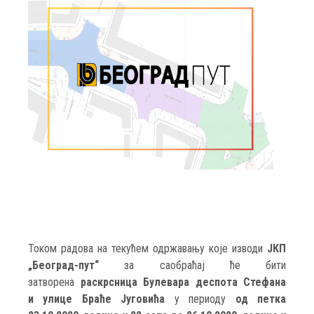
Током радова на текућем одржавању које изводи
ЈКП
„Београд-пут“
за саобраћај ће бити
затворена
раскрсница Булевара деспота Стефана
и улице Браће Југовића
у периоду
од петка