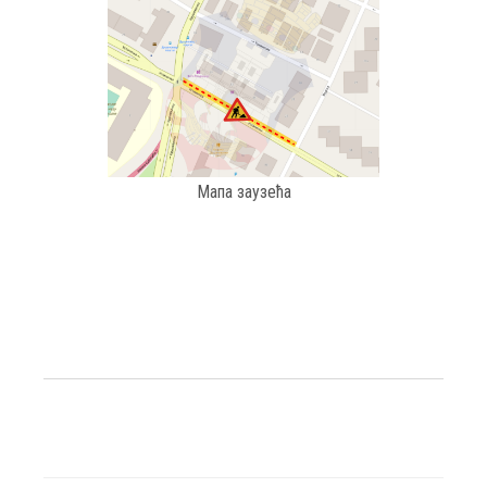
Мапа заузећа