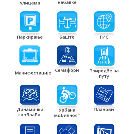
набавке
улицама
Паркирање
Баште
ГИС
Семафори
Приредбе на
Манифестације
путу
Планови
Динамички
Урбана
саобраћај
мобилност