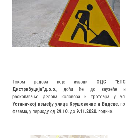
Током радова које изводи
ОДС "ЕПС
Дистрибуција"д.о.о.
, доћи ће до заузеће и
раскопавање делова коловоза и тротоара у ул.
Устаничкој између улица Крушевачке и Видске
, по
фазама, у периоду од
29.10.
до
9.11.2020.
године.