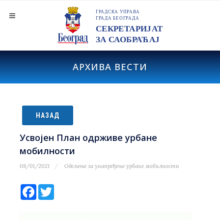
АРХИВА ВЕСТИ
НАЗАД
Усвојен План одрживе урбане
мобилности
08/01/2021
Одељење за унапређење урбане мобилности
Facebook
Twitter