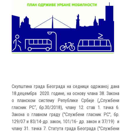
Скупштина града Београда на седници одржаној дана
18.децембра 2020. године, на основу члана 38. Закона
о планском систему Републике Србије („Службени
гласник РС“, бр.30/2018), члану 12. став 1. тачка 6.
Закона о главном граду (''Службени гласник РС'', бр.
129/07 и 83/14-др. закон, 101/16- др. закон и 37/19) и
члану 31. тачка 7. Статута града Београда (''Службени