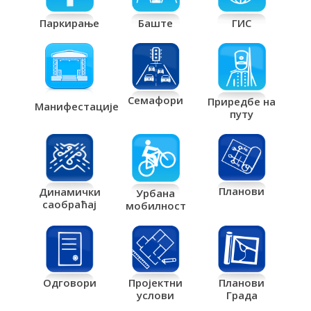
Паркирање
Баште
ГИС
Семафори
Приредбе на
Манифестације
путу
Планови
Динамички
Урбана
саобраћај
мобилност
Одговори
Пројектни
Планови
услови
Града