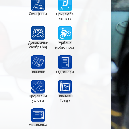
Семафори
Приредбе
на путу
Динамички
Урбана
саобраћај
мобилност
Планови
Одговори
Пројектни
Планови
услови
Града
Мишљења