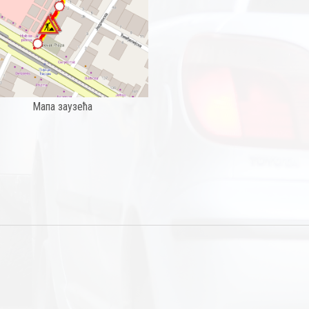
Мапа заузећа