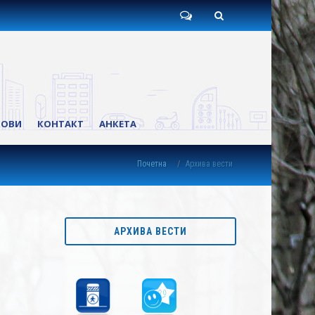
Пишите
Претрага
нам
КОВИ
КОНТАКТ
АНКЕТА
Почетна
Архива вести
АРХИВА ВЕСТИ