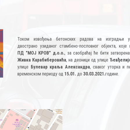
Током извођења бетонских радова на изградњи у
двострано узиданог стамбено-пословног објекта, које 
ПД "МОЈ КРОВ" д.о.о.
, за саобраћај ће бити затворена
Живка Карабиберовића
, на деоници од улице
Ђевђелиј
улице
Булевар краља Александра
, сваког уторка и п
временском периоду од
15.01.
до
30.03.2021.
године.