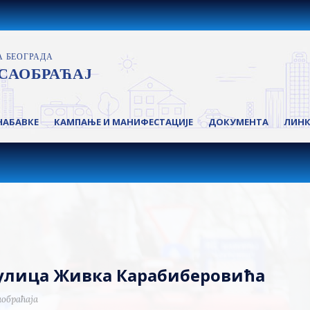
НАБАВКЕ
КАМПАЊЕ И МАНИФЕСТАЦИЈЕ
ДОКУМЕНТА
ЛИН
ј улица Живка Карабиберовића
аобраћаја