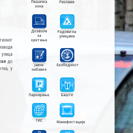
Пешачка
Рекламе
зона
Дозволе
Радови на
за
улицама
гаоног
кретање
изводи
 улица
ске
до
Јавне
Безбедност
етка, у
набавке
Паркирање
Баште
ГИС
Манифестације