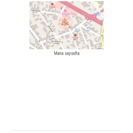
Мапа заузећа