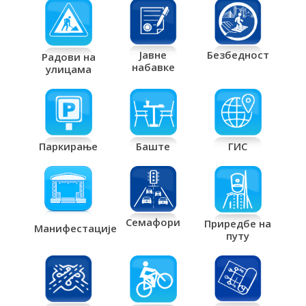
Јавне
Безбедност
Радови на
набавке
улицама
Паркирање
Баште
ГИС
Семафори
Приредбе на
Манифестације
путу