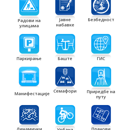
Јавне
Безбедност
Радови на
набавке
улицама
Паркирање
Баште
ГИС
Семафори
Приредбе на
Манифестације
путу
Планови
Динамички
Урбана