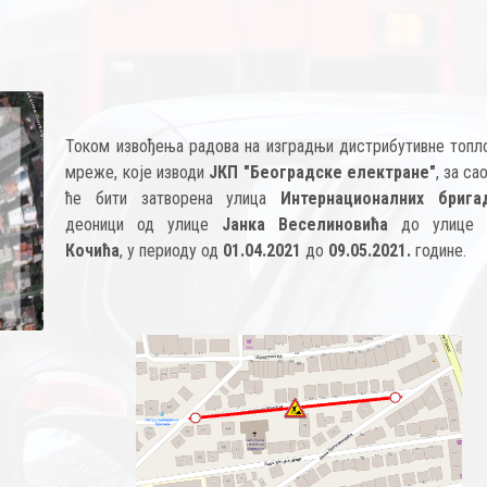
Током извођења радова на изградњи дистрибутивне топл
мреже, које изводи
ЈКП "Београдске електране"
, за са
ће бити затворена улица
Интернационалних брига
деоници од улице
Јанка Веселиновића
до улице
Кочића
, у периоду од
01.04.2021
до
09.05.2021.
године.