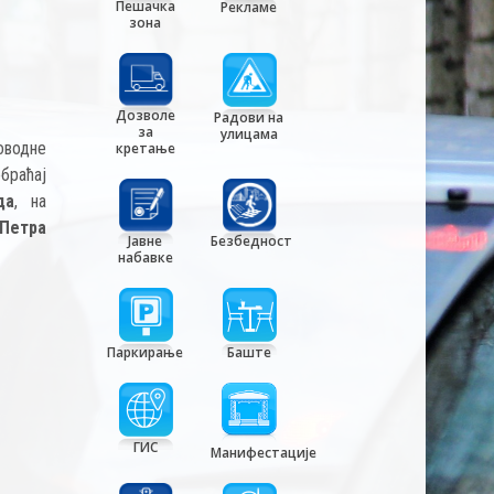
Пешачка
Рекламе
зона
Дозволе
Радови на
за
улицама
оводне
кретање
обраћај
да
, на
Петра
Јавне
Безбедност
набавке
Паркирање
Баште
ГИС
Манифестације