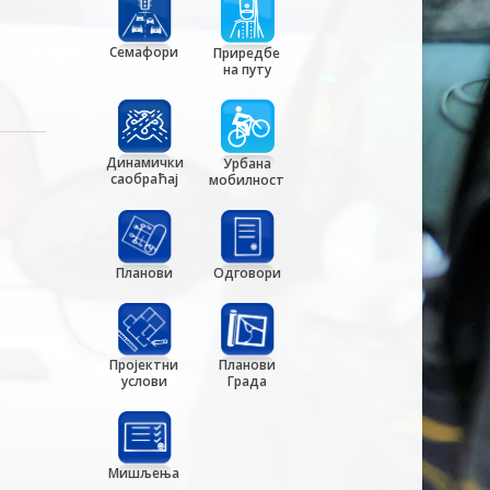
Семафори
Приредбе
на путу
Динамички
Урбана
саобраћај
мобилност
Планови
Одговори
Пројектни
Планови
услови
Града
Мишљења