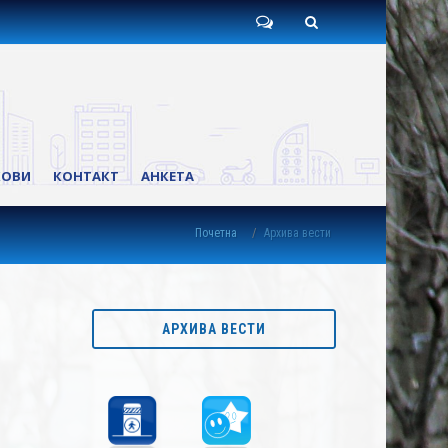
Пишите
Претрага
нам
КОВИ
КОНТАКТ
АНКЕТА
Почетна
Архива вести
АРХИВА ВЕСТИ