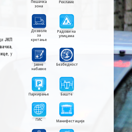
Пешачка
Рекламе
зона
Дозволе
Радови на
за
улицама
оди
ЈКП
кретање
вачка
,
лице
, у
Јавне
Безбедност
набавке
Паркирање
Баште
ГИС
Манифестације