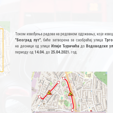
Током извођења радова на редовном одржвању, које изв
"Београд пут"
, биће затворена за саобраћај улица
Трго
на деоници од улице
Илије Ђуричића
до
Водоводске у
периоду од
14.04.
до
25.04.2021.
год.