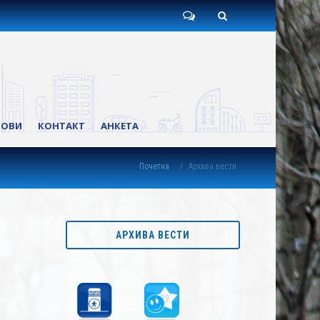
Пишите
Претрага
нам
КОВИ
КОНТАКТ
АНКЕТА
Почетна
Архива вести
АРХИВА ВЕСТИ