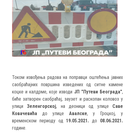
Током извођења радова на поправци оштећења јавних
саобраћајних површина изведених од ситне камене
коцке и калдрме, које изводи
ЈП "Путеви Београда"
,
биће затворен саобраћај, заузет и раскопан коловоз у
улици
Зеленгорској
, на деоници од улице
Саве
Ковачевића
до улице
Авалске
, у Гроцкој, у
временском периоду од
19.05.2021.
до
08.06.2021.
године.