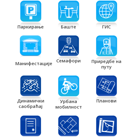
Паркирање
Баште
ГИС
Семафори
Приредбе на
Манифестације
путу
Планови
Динамички
Урбана
саобраћај
мобилност