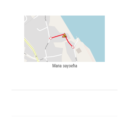
Мапа заузећа