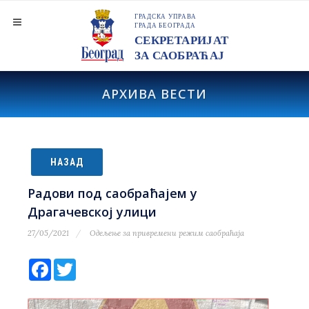
АРХИВА ВЕСТИ
НАЗАД
Радови под саобраћајем у
Драгачевској улици
27/05/2021
Одељење за привремени режим саобраћаја
Facebook
Twitter