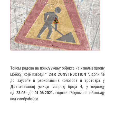
Током радова на прикључењу објекта на канализациону
мрежу, које изводи
" C&R CONSTRUCTION "
, доћи ће
до заузећа и раскопавања коловоза и тротоара у
Драгачевској улици
, испред броја 4, у периоду
од
28.05.
до
01.06.2021.
године. Радови се обављају
под саобраћајем.