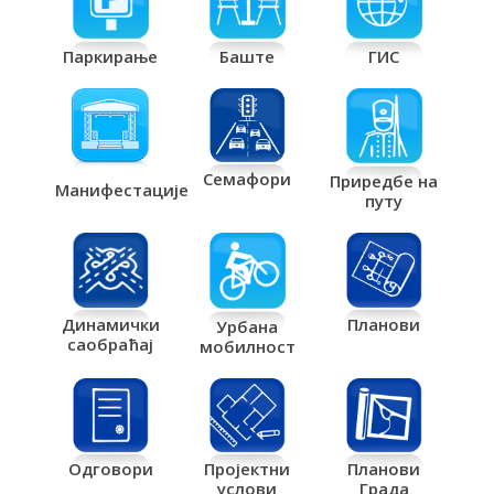
Паркирање
Баште
ГИС
Семафори
Приредбе на
Манифестације
путу
Планови
Динамички
Урбана
саобраћај
мобилност
Одговори
Пројектни
Планови
услови
Града