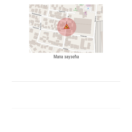
Мапа заузећа