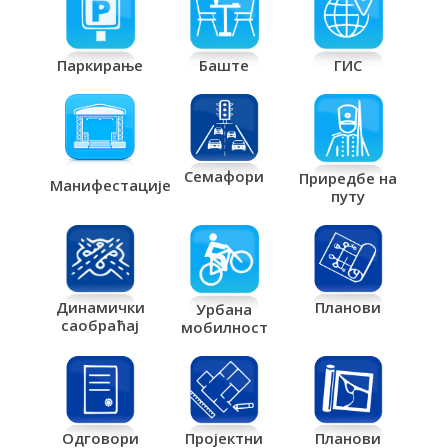
Паркирање
Баште
ГИС
Семафори
Приредбе на
Манифестације
путу
Планови
Динамички
Урбана
саобраћај
мобилност
Одговори
Пројектни
Планови