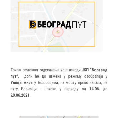
Током редовног одржавања које изводи
ЈКП "Београд
пут"
, доћи ће до измена у режиму саобраћаја у
Улици мира
у Бољевцима, на мосту преко канала, на
путу Бољевци - Јаково у периоду од
14.06.
до
20.06.2021.