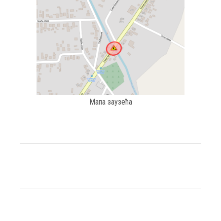
Мапа заузећа