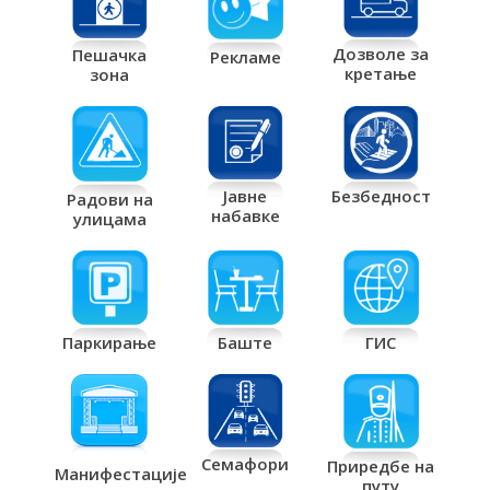
Дозволе за
Пешачка
Рекламе
кретање
зона
Јавне
Безбедност
Радови на
набавке
улицама
Паркирање
Баште
ГИС
Семафори
Приредбе на
Манифестације
путу