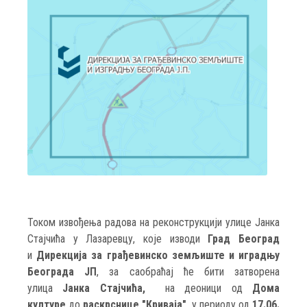
Током извођења радова на реконструкцији улице Јанка
Стајчића у Лазаревцу, које изводи
Град Београд
и
Дирекција за грађевинско земљиште и иградњу
Београда ЈП
, за саобраћај ће бити затворена
улица
Јанка Стајчића,
на деоници од
Дома
културе
до
раскрснице "Криваја"
, у периоду од
17.06.