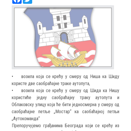
• возила која се крећу у смеру од Ниша ка Шиду
користе две саобраћајне траке аутопута,
• возила која се крећу у смеру од Шида ка Нишу
користиће једну саобраћајну траку аутопута и
Облаковску улицу која ће бити једносмерна у смеру од
саобраћајне петље „Мостар“ ка саобаћајној петљи
„Аутокоманда“
Препоручујемо грађанима Београда који се крећу из