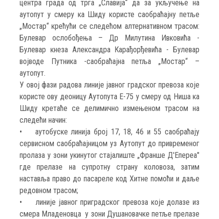
центра града од трга „Славија“ да за укључење на
аутопут у смеру ка Шиду користе саобраћајну петље
„Мостар“ крећући се следећом алтернативном трасом:
Булевар ослобођења – Др Милутина Ивковића -
Булевар кнеза Александра Карађорђевића - Булевар
војводе Путника -саобраћајна петља „Мостар“ –
аутопут.
У овој фази радова линије јавног градског превоза које
користе ову деоницу Аутопута Е-75 у смеру од Ниша ка
Шиду кретаће се делимично измењеном трасом на
следећи начин:
• аутобуске линија број 17, 18, 46 и 55 саобраћају
сервисном саобраћајницом уз Аутопут до привременог
пролаза у зони укинутог стајалиште „Франше Д'Епереа"
где прелазе на супротну страну коловоза, затим
наставља право до пасареле код Хитне помоћи и даље
редовном трасом;
• линије јавног приградског превоза које долазе из
смера Младеновца у зони Душановачке петље прелазе