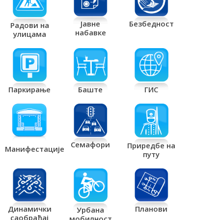
Јавне
Безбедност
Радови на
набавке
улицама
Паркирање
Баште
ГИС
Семафори
Приредбе на
Манифестације
путу
Планови
Динамички
Урбана
саобраћај
мобилност