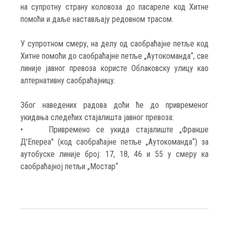
на супротну страну коловоза до пасареле код Хитне
помоћи и даље настављају редовном трасом.
У супротном смеру, на делу од саобраћајне петље код
Хитне помоћи до саобраћајне петље „Аутокоманда“, све
линије јавног превоза користе Облаковску улицу као
алтернативну саобраћајницу.
Због наведених радова доћи ће до привременог
укидања следећих стајалишта јавног превоза:
• Привремено се укида стајалиште „Франше
Д'Епереа" (код саобраћајне петље „Аутокоманда“) за
аутобуске линије број: 17, 18, 46 и 55 у смеру ка
саобраћајној петљи „Мостар“