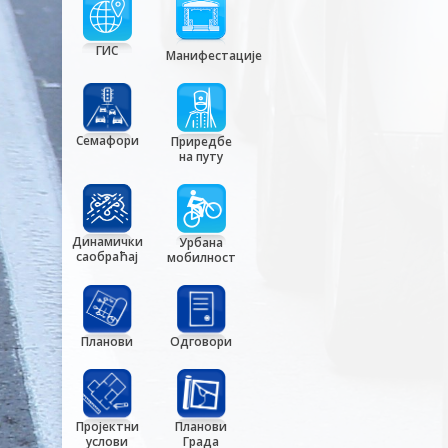
ГИС
Манифестације
Семафори
Приредбе
на путу
Динамички
Урбана
саобраћај
мобилност
Планови
Одговори
Пројектни
Планови
услови
Града