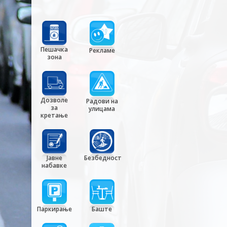
Пешачка
Рекламе
зона
Дозволе
Радови на
за
улицама
кретање
Јавне
Безбедност
набавке
Паркирање
Баште