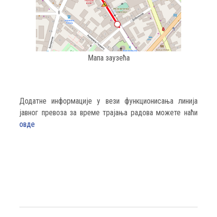
Мапа заузећа
Додатне информације у вези функционисања линија
јавног превоза за време трајања радова можете наћи
овде