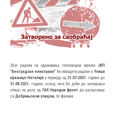
Због радова на одржавању топловодне мреже
ЈКП
"Београдске електране"
ће изводити радове у
Улици
краљице Наталије
у периоду од
31.07.2021.
године до
31.08.2021.
године, услед чега ће доћи до затварања
улице, на делу од
ГАК Народни фронт
до раскрснице
са
Добрињском улицом
, по фазама: