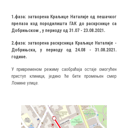
1.фаза: затворена Краљице Наталије од пешачког
прелаза код породилишта ГАК до раскрснице са
Добрињском , у периоду од 31.07 - 23.08.2021.
2.фаза: затворена раскрсница Краљице Наталије -
Добрињска, у периоду од 24.08 - 31.08.2021.
године.
У привременом режиму саобраћаја остаје омогућен
приступ клиници, једино ће бити промењен смер
Ломине улице.