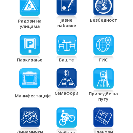
Јавне
Безбедност
Радови на
набавке
улицама
Паркирање
Баште
ГИС
Семафори
Приредбе на
Манифестације
путу
Планови
Динамички
Урбана