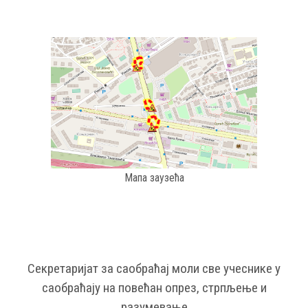
Мапа заузећа
Секретаријат за саобраћај моли све учеснике у
саобраћају на повећан опрез, стрпљење и
разумевање