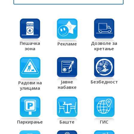
Дозволе за
Пешачка
Рекламе
кретање
зона
Јавне
Безбедност
Радови на
набавке
улицама
Паркирање
Баште
ГИС