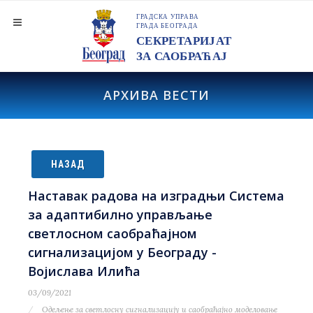
АРХИВА ВЕСТИ
НАЗАД
Наставак радова на изградњи Система
за адаптибилно управљање
светлосном саобраћајном
сигнализацијом у Београду -
Војислава Илића
03/09/2021
Одељење за светлосну сигнализацију и саобраћајно моделовање