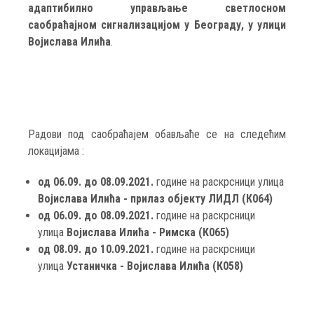
адаптибилно управљање светлосном
саобраћајном сигнализацијом у Београду, у улици
Војислава Илића
.
Радови под саобраћајем обављаће се на следећим
локацијама :
од 06.09. до 08.09.2021.
године на раскрсници улица
Војислава Илића - прилаз објекту ЛИДЛ (К064)
од 06.09. до 08.09.2021.
године на раскрсници
улица
Војислава Илића - Римска (К065)
од 08.09. до 10.09.2021.
године на раскрсници
улица
Устаничка - Војислава Илића
(К058)