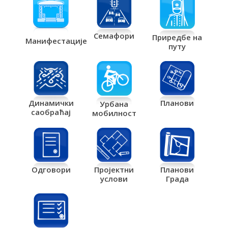
Семафори
Приредбе на
Манифестације
путу
Планови
Динамички
Урбана
саобраћај
мобилност
Одговори
Пројектни
Планови
услови
Града