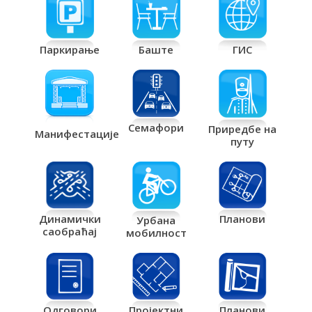
Паркирање
Баште
ГИС
Семафори
Приредбе на
Манифестације
путу
Планови
Динамички
Урбана
саобраћај
мобилност
Одговори
Пројектни
Планови