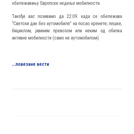
обележавању Европске недеље мобилности.
Такође вас позивамо да 22.09. када се обележава
“Светски дан без аутомобиле” на посао кренете, пешке,
бициклом, јавиним превозом или неким од обилка
активне мобилности (само не аутомобилом).
...повезане вести