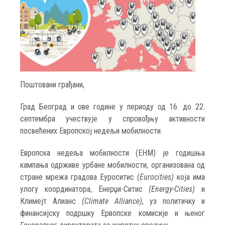
Поштовани грађани,
Град Београд и ове године у периоду од 16. до 22.
септембра учествује у спровођњу активности
посвећених Европској недељи мобилности.
Европска недеља мобилности (ЕНМ) је годишња
кампања одрживе урбане мобилности, организована од
стране мрежа градова Еуроситис (
Eurocities
)
која има
улогу координатора, Енерџи-Ситис
(
Energy-Cities
)
и
Климејт Алианс
(
Climate Alliance
)
, уз политичку и
финансијску подршку Ервопске комисије и њеног