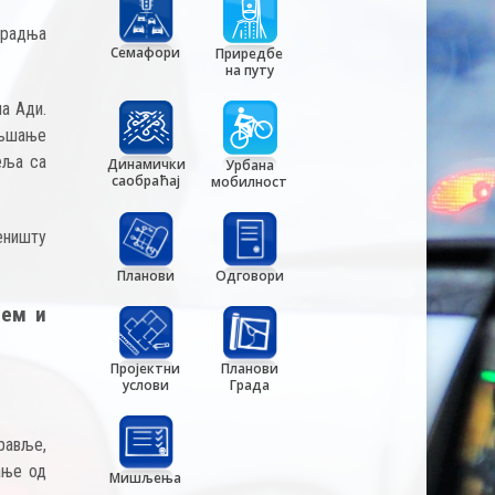
градња
Семафори
Приредбе
на путу
а Ади.
ољшање
еља са
Динамички
Урбана
саобраћај
мобилност
еништу
Планови
Одговори
њем и
Пројектни
Планови
услови
Града
равље,
ање од
Мишљења