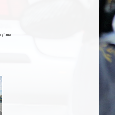
гућава