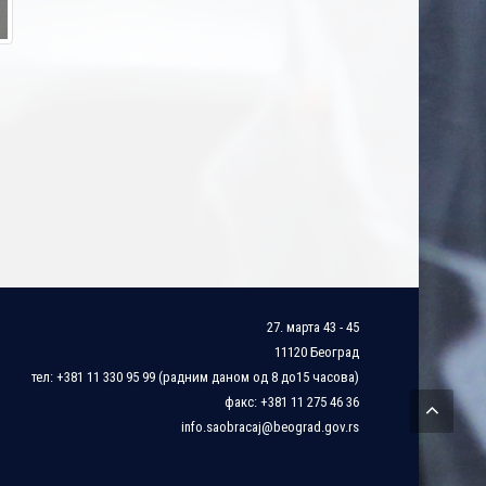
27. марта 43 - 45
11120 Београд
тел: +381 11 330 95 99 (радним даном од 8 до15 часова)
факс: +381 11 275 46 36
info.saobracaj@beograd.gov.rs