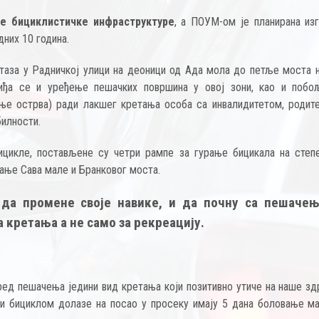
не бициклистичке инфраструктуре
, а ПОУМ-ом је планирана из
них 10 година.
стаза у Радничкој улици на деоници од Ада мола до петље моста н
ђа се и уређење пешачких површина у овој зони, као и поб
ање острва) ради лакшег кретања особа са инвалидитетом, родит
билности.
цикле, постављене су четри рампе за гурање бицикала на степ
вање Сава мале и Бранковог моста.
 да промене своје навике, и да почну са пешаче
кретања а не само за рекреацију.
оред пешачења једини вид кретања који позитивно утиче на наше зд
ји бициклом долазе на посао у просеку имају 5 дана боловање м