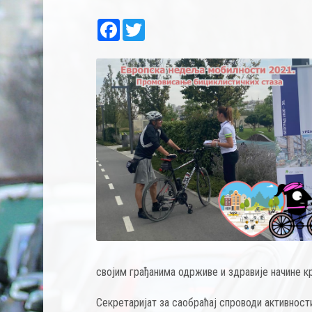
Facebook
Twitter
својим грађанима одрживе и здравије начине к
Секретаријат за саобраћај спроводи активнос