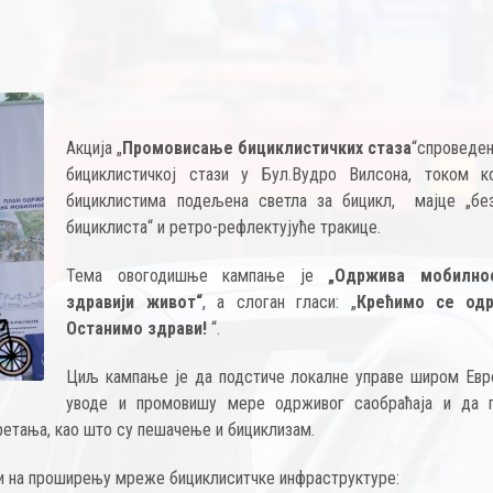
Акција „
Промовисањ
e
бициклистичких стаза
“спроведен
бициклистичкој стази у Бул.Вудро Вилсона, током к
бициклистима подељена светла за бицикл, мајце „бе
бициклиста“ и ретро-рефлектујуће тракице.
Тема овогодишње кампање је
„
Одржива мобилно
здравији живот“
, а слоган гласи: „
Крећимо се одр
Останимо здрави!
“.
Циљ кампање је да подстиче локалне управе широм Евр
уводе и промовишу мере одрживог саобраћаја и да 
ретања, као што су пешачење и бициклизам.
ти на проширењу мреже бициклиситчке инфраструктуре: