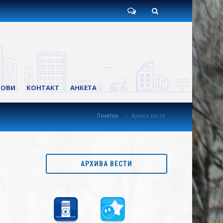
Пишите
Претрага
нам
КОВИ
КОНТАКТ
АНКЕТА
Почетна
Архива вести
АРХИВА ВЕСТИ