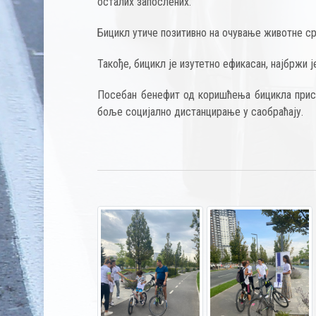
осталих запослених.
Бицикл утиче позитивно на очување животне ср
Такође, бицикл је изутетно ефикасан, најбржи 
Посебан бенефит од коришћења бицикла прису
боље социјално дистанцирање у саобраћају.