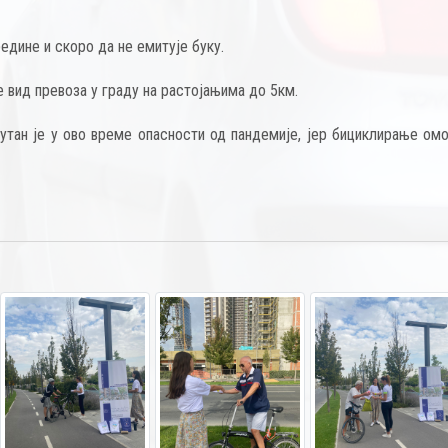
едине и скоро да не емитује буку.
је вид превоза у граду на растојањима до 5км.
тан је у ово време опасности од пандемије, јер бициклирање омо