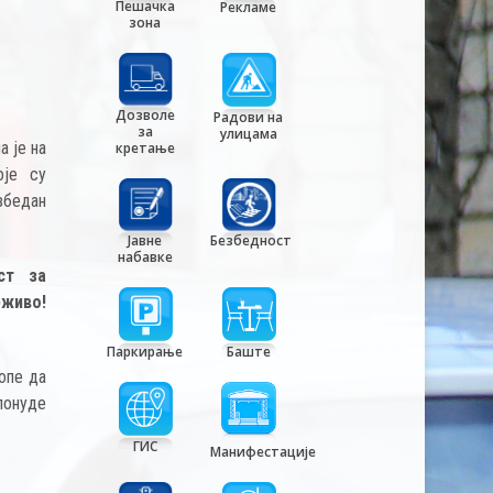
Пешачка
Рекламе
зона
Дозволе
Радови на
за
улицама
а је на
кретање
оје су
збедан
Јавне
Безбедност
набавке
ст за
живо!
Паркирање
Баште
опе да
понуде
ГИС
Манифестације