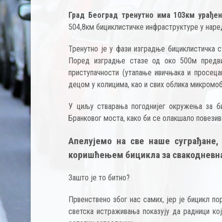
Град Београд тренутно има 103км урађе
504,8км бициклистичке инфраструктуре у наред
Тренутно је у фази изградње бициклистичка 
Поред изградње стазе од око 500м предви
приступачности (утапање ивичњака и просец
децом у колицима, као и свих облика микромо
У циљу стварања погоднијег окружења за би
Бранковог моста, како би се олакшало повези
Апелујемо на све наше суграђане,
коришћењем бицикла за свакодневна 
Зашто је то битно?
Првенствено због нас самих, јер је бицикл п
светска истраживања показују да радници ко