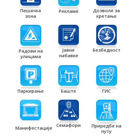
Дозволе за
Пешачка
Рекламе
кретање
зона
Јавне
Безбедност
Радови на
набавке
улицама
Паркирање
Баште
ГИС
Семафори
Приредбе на
Манифестације
путу