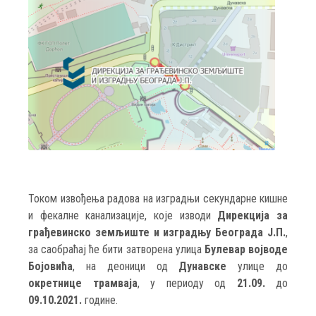
Током извођења радова на изградњи секундарне кишне
и фекалне канализације, које изводи
Дирекција за
грађевинско земљиште и изградњу Београда Ј.П.
,
за саобраћај ће бити затворена улица
Булевар војводе
Бојовића
, на деоници од
Дунавске
улице до
окретнице трамваја
, у периоду од
21.09.
до
09.10.2021.
године.