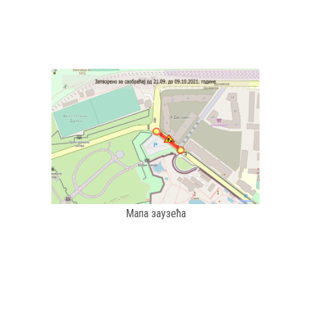
Мапа заузећа