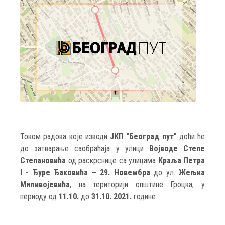
Током радова које изводи
ЈКП "Београд пут"
доћи ће
до затварање саобраћаја у улици
Војводе Степе
Степановића
од раскрснице са улицама
Краља Петра
I - Ђуре Ђаковића – 29. Новембра
до ул.
Жељка
Миливојевића
, на територији општине Гроцка, у
периоду од
11.10.
до
31.10. 2021.
године.