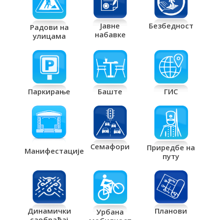
Јавне
Безбедност
Радови на
набавке
улицама
Паркирање
Баште
ГИС
Семафори
Приредбе на
Манифестације
путу
Планови
Динамички
Урбана
саобраћај