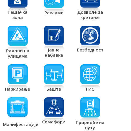
Дозволе за
Пешачка
Рекламе
кретање
зона
Јавне
Безбедност
Радови на
набавке
улицама
Паркирање
Баште
ГИС
Семафори
Приредбе на
Манифестације
путу