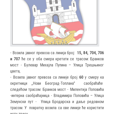
- Возила јавног превоза са линија број:
15, 84, 704, 706
и 707
ће се у оба смера кретати се трасом: Бранков
мост - Булевар Михајла Пупина – Улица Трешњиног
цвета,
- Возила јавног превоза са линије број
60
у смеру ка
окретници „Нови Београд-Топлана" саобраћаће
следећом трасом: Бранков мост - Милентија Поповића
-интерна саобраћајница - Владимира Поповића – Улица
Земунски пут - Улица Бродарска и даље редовном
трасом. У повратку возила са ове линије ће користити
исту трасу.