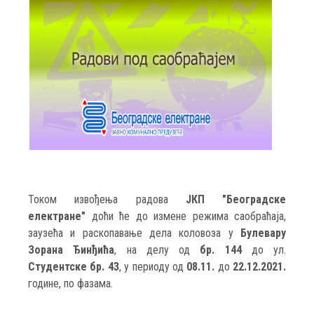
Током извођења радова
ЈКП "Београдске
електране"
доћи ће до измене режима саобраћаја,
заузећа и раскопавање дела коловоза у
Булевару
Зорана Ђинђића
, на делу од
бр. 144
до ул.
Студентске
бр. 43
, у периоду од
08.11.
до
22.12.2021.
године, по фазама.