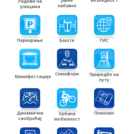
Јавне
Безбедност
Радови на
набавке
улицама
Паркирање
Баште
ГИС
Семафори
Приредбе на
Манифестације
путу
Планови
Динамички
Урбана
саобраћај
мобилност