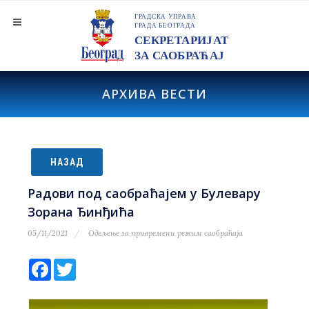
АРХИВА ВЕСТИ
НАЗАД
Радови под саобраћајем у Булевару
Зорана Ђинђића
05/11/2021
Одељење за привремени режим саобраћаја
Facebook
Twitter