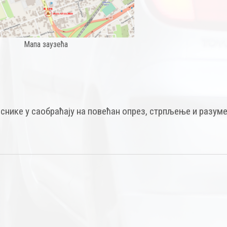
Мапа заузећа
еснике у саобраћају на повећан опрез, стрпљење и разу