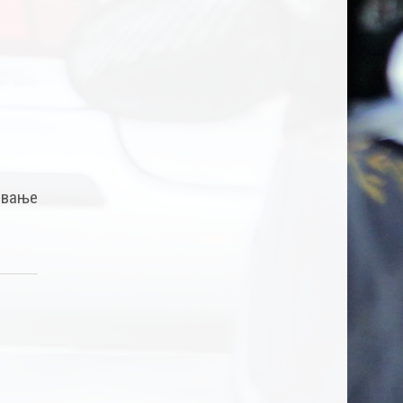
мевање