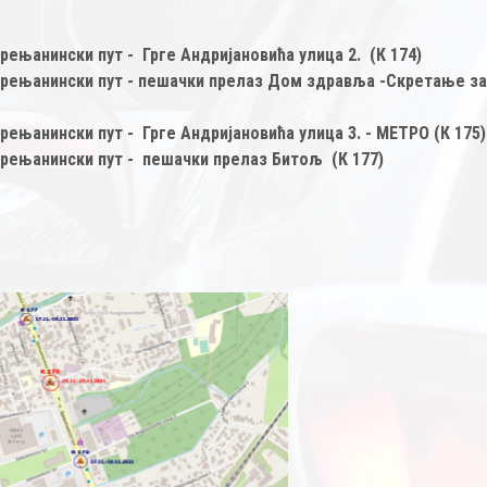
 Зрењанински пут - Грге Андријановића улица 2. (К 174)
ца Зрењанински пут - пешачки прелаз Дом здравља -Скретање з
 Зрењанински пут - Грге Андријановића улица 3. - МЕТРО (К 175
а Зрењанински пут - пешачки прелаз Битољ (К 177)