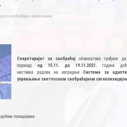
т
ију и саобраћајно моделовање
Секретаријат за саобраћај
обавештава грађане д
периоду
од 15.11. до 19.11.2021.
године до
наставка радова на изградњи
Система за адапти
управљање светлосном саобраћајном сигнализацијо
едећим локацијама: