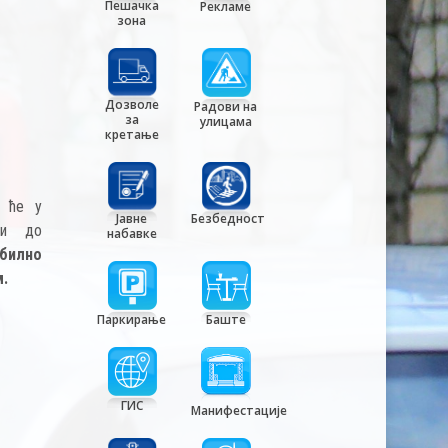
Пешачка
Рекламе
зона
Дозволе
Радови на
за
улицама
кретање
а ће у
Јавне
Безбедност
ћи до
набавке
билно
м.
Паркирање
Баште
ГИС
Манифестације