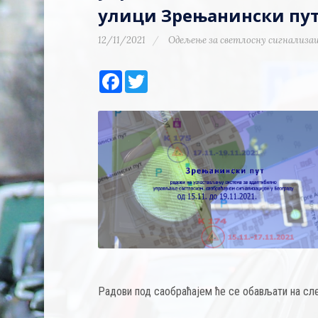
улици Зрењанински пу
12/11/2021
Одељење за светлосну сигнализац
Facebook
Twitter
Радови под саобраћајем ће се обављати на сл