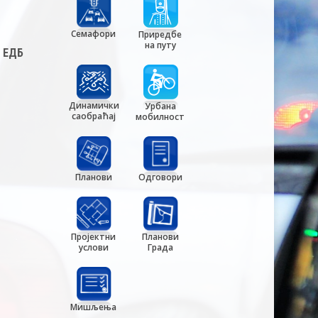
Семафори
Приредбе
на путу
а ЕДБ
)
Динамички
Урбана
саобраћај
мобилност
Планови
Одговори
Пројектни
Планови
услови
Града
Мишљења