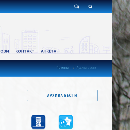
Пишите
Претрага
нам
КОВИ
КОНТАКТ
АНКЕТА
Почетна
Архива вести
АРХИВА ВЕСТИ