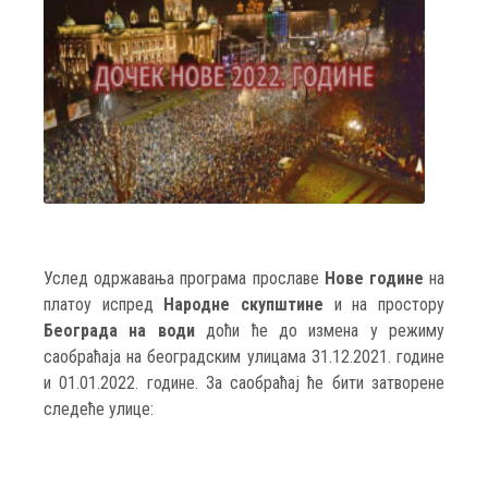
Услед одржавања програма прославе
Нове године
на
платоу испред
Народне скупштине
и на простору
Београда на води
доћи ће до измена у режиму
саобраћаја на београдским улицама 31.12.2021. године
и 01.01.2022. године. За саобраћај ће бити затворене
следеће улице: