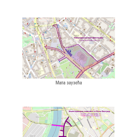
Мапа заузећа