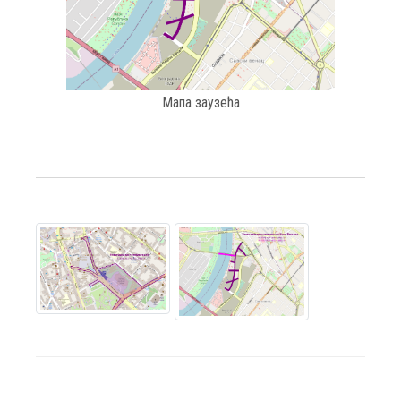
Мапа заузећа