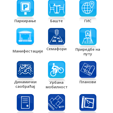
Паркирање
Баште
ГИС
Семафори
Приредбе на
Манифестације
путу
Планови
Динамички
Урбана
саобраћај
мобилност