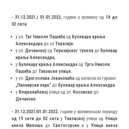
- 31.12.2021./ 01.01.2022.
године у времену од
18 до
02 сатa
:
у ул.
Трг Николе Пашића
од
Булеварa краља
Александара
до ул.
Теразије
,
у ул.
Дечанској
од
Теразијског тунела
до
Булевар
краља Александра
,
у
Булевару краља Александра
од
Трга Николе
Пашића
до
Таковске улице
,
у ул.
Драгослава Јовановића
од изласка из гараже
„Пионирски парк“
до
Булевар краља Александра
у
Влајковићевој
улици од ул.
Косовске
до
Дечанске
- 31.12.2021/01.01.2022.
године у временском периоду
од 19 сати до 02 сата
у
Таковској
улици од
Улице
кнеза Милоша
до
Светогорске
и
у
Улици кнеза