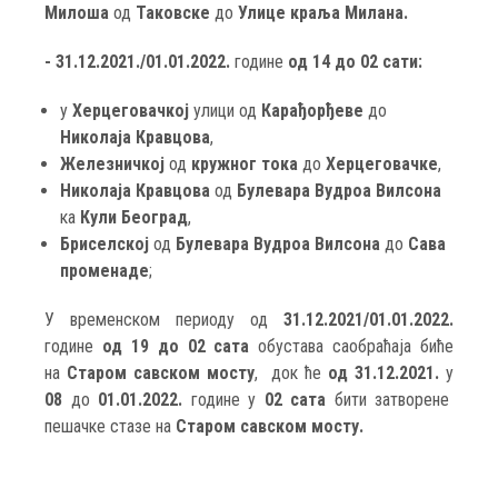
Милоша
од
Таковске
до
Улице краља Милана.
- 31.12.2021./01.01.2022.
године
од 14 до 02 сати:
у
Херцеговачкој
улици од
Карађорђеве
до
Николаја Кравцова
,
Железничкој
од
кружног тока
до
Херцеговачке
,
Николаја Кравцова
од
Булевара Вудроа Вилсона
ка
Кули Београд
,
Бриселској
од
Булевара Вудроа Вилсона
до
Сава
променаде
;
У временском периоду од
31.12.2021/01.01.2022.
године
од 19 до 02 сата
обустава саобраћаја биће
на
Старом савском мосту
, док ће
од 31.12.2021.
у
08
до
01.01.2022.
године у
02 сата
бити затворене
пешачке стазе на
Старом савском мосту.