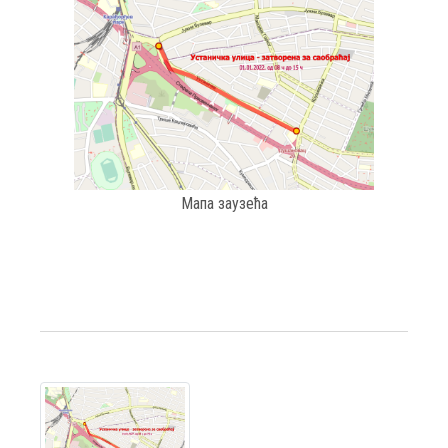
Мапа заузећа