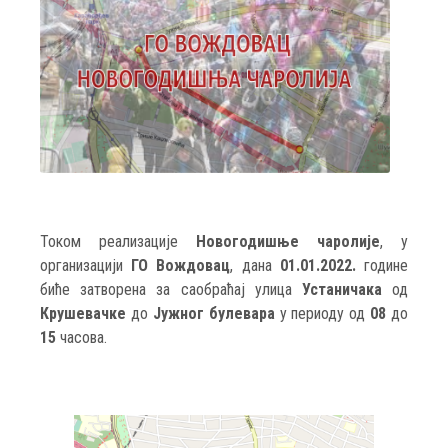
Током реализације
Новогодишње чаролије
, у
организацији
ГО Вождовац
, дана
01.01.2022.
године
биће затворена за саобраћај улица
Устаничака
од
Крушевачке
до
Јужног булевара
у периоду од
08
до
15
часова.