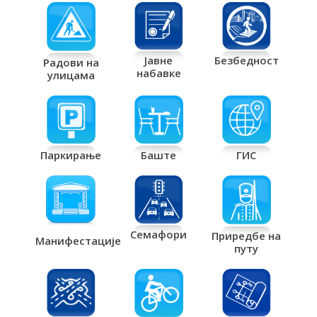
Јавне
Безбедност
Радови на
набавке
улицама
Паркирање
Баште
ГИС
Семафори
Приредбе на
Манифестације
путу