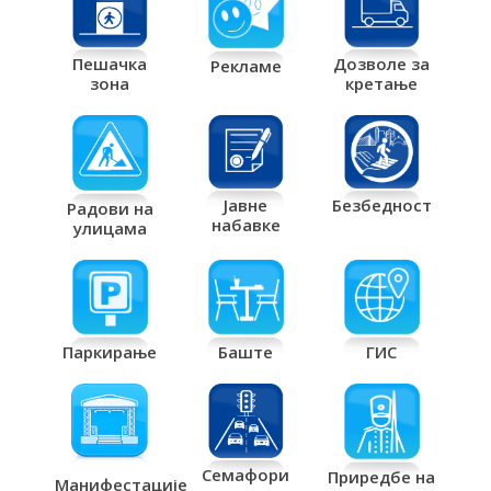
Дозволе за
Пешачка
Рекламе
кретање
зона
Јавне
Безбедност
Радови на
набавке
улицама
Паркирање
Баште
ГИС
Семафори
Приредбе на
Манифестације