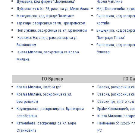
Дунавска, код фирме "Царпетланд"
Чарли Чаплина
Дубровачка к.бр. 28, раск. са ул. Мике Аласа
Мије Ковачевића, круж
Македонска, код зграде Политике
Вишњичка, код раскрсн
Теразије, раскрсница са ул. Призренском
Крстића
Поп Лукина, раскрсница са Ул. Бранковом
Вишњичка, код раскрсн
Краљице Наталије, раскрсница са ул.
"Белграде Плаза"
Балканском
Вишњичка, код раскрсн
Кнеза Милоша, раскрсница са Краља
булевар
Милана
ГО Врачар
ГО Са
Kраља Милана, Цветни трг
Савска, раскрсница с
Kраља Милана, раскрсница са ул.
Савска, раскрсница с
Београдском
Савски трг, плато код
Kрушедолска, раскрсница са Булеваром
Браће Крсмановић, зон
ослобођења
Кнеза Милоша, раскрс
Катанићева, раскрсница са Ул. Боре
Немањина бр. 22-26, п
Станковића
РС