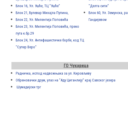
Блок 16, Ул. Ушће, ТЦ "Ушће"
"Делта сити"
Блок 21, Булевар Михајла Пупина,
Блок 60, Ул. Земунска, р
Блок 22, Ул. Милентија Поповића
Гандијевом
Блок 23, Ул. Милентија Поповића, преко
пута к.бр.29
Блок 24, Ул. Антифашистичке борбе, код ТЦ
"Супер Веро"
ГО Чукарица
Радничка, испод надвожњака за ул. Кировљеву
Обреновачки друм, улаз на "Аду Циганлију" крај Савског језера
Шумадијски трг