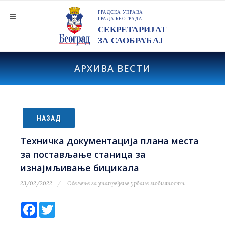
АРХИВА ВЕСТИ
НАЗАД
Техничка документација плана места
за постављање станица за
изнајмљивање бицикала
23/02/2022
Одељење за унапређење урбане мобилности
Facebook
Twitter