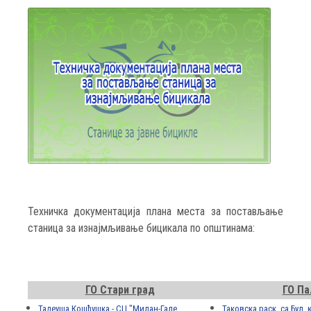
Техничка документација плана места за постављање
станица за изнајмљивање бицикала по општинама:
ГО Стари град
ГО Па
Тадеуша Кошћушка - СЦ "Милан-Гале
Таковска раск. са Бул.