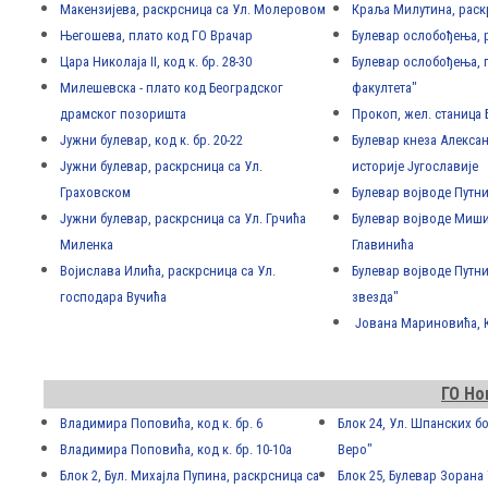
Макензијева, раскрсница са Ул. Молеровом
Краља Милутина, раск
Његошева, плато код ГО Врачар
Булевар ослобођења, 
Цара Николаја II, код к. бр. 28-30
Булевар ослобођења, 
Mилешевска - плато код Београдског
факултета"
драмског позоришта
Прокоп, жел. станица 
Jужни булевар, код к. бр. 20-22
Булевар кнеза Алекса
Jужни булевар, раскрсница са Ул.
историје Југославије
Граховском
Булевар војводе Путни
Jужни булевар, раскрсница са Ул. Грчића
Булевар војводе Мишић
Миленка
Главинића
Војислава Илића, раскрсница са Ул.
Булевар војводе Путни
господара Вучића
звезда"
Јована Мариновића, 
ГО Но
Владимира Поповића, код к. бр. 6
Блок 24, Ул. Шпанских б
Владимира Поповића, код к. бр. 10-10а
Веро"
Блок 2, Бул. Михајла Пупина, раскрсница са
Блок 25, Булевар Зорана