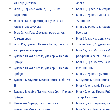
Ул. Гоце Делчева
Арена"
Блок 5, Париске комуне, СЦ "Ранко
Блок 30, Булевар Михајл
Жеравица"
Блок 30, Булевар Зорана 
Блок 8а, Булевар Михајла Пупина, Ул.
Уметности
Александра Дубчека
Блок 31, Булевар Михајл
Блок 9а, ул. Гоце Делчева, раск. са Ул.
Београд
Грамшијевом
Блок 34, Ул. Народних хе
Блок 11а, Булевар Николе Тесле, раск. са
Тошин бунар, Студентски
Ул. Tрешњиног цвета
Блок 37, Бул. Милутина 
Булевар Николе Тесле, улаз бр. 4, Палата
раскрсница са Ул. Тошин
Србије
Блок 38, Бул. Милутина 
Булевар Николе Тесле, улаз бр. 1, Палата
к.бр. 130- 132
Србије
Блок 39, Булевар уметност
Булевар Милутина Миланковића, к. бр. 40-
Милутина Миланковића
48
Блок 44, ул. Јурија Гагар
Булевар Михајла Пупина, улаз бр. 1, Палата
Блок 45, ул. др Ивана Ри
Србије
Јурија Гагарина
Шпанских бораца, раскрсница са
Блок 45, Ул. Нехруова, и
Булеваром Михајла Пупина
Блок 58, Ул. Јурија Гагар