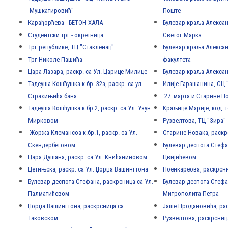
Мушкатировић"
Поште
Карађорћева - БЕТОН ХАЛА
Булевар краља Алексан
Студентски трг - окретница
Светог Марка
Трг републике, ТЦ "Стакленац"
Булевар краља Алексан
Трг Николе Пашића
факултета
Цара Лазара, раскр. са Ул. Царице Милице
Булевар краља Алекса
Тадеуша Кошћушка к.бр. 32а, раскр. са ул.
Илије Гарашанина, СЦ 
Страхињића бана
27. марта и Старине Н
Тадеуша Кошћушка к.бр.2, раскр. са Ул. Узун
Kраљице Марије, код т
Мирковом
Рузвелтова, ТЦ "Зира"
Жоржа Клемансоа к.бр.1, раскр. са Ул.
Старине Новака, раскр
Скендербеговом
Булевар деспота Стефа
Цара Душана, раскр. са Ул. Книћаниновом
Цвијићевом
Цетињска, раскр. са Ул. Џорџа Вашингтона
Поенкареова, раскрсни
Булевар деспота Стефана, раскрсница са Ул.
Булевар деспота Стефан
Палматићевом
Митрополита Петра
Џорџа Вашингтона, раскрсница са
Јаше Продановића, рас
Таковском
Рузвелтова, раскрсниц