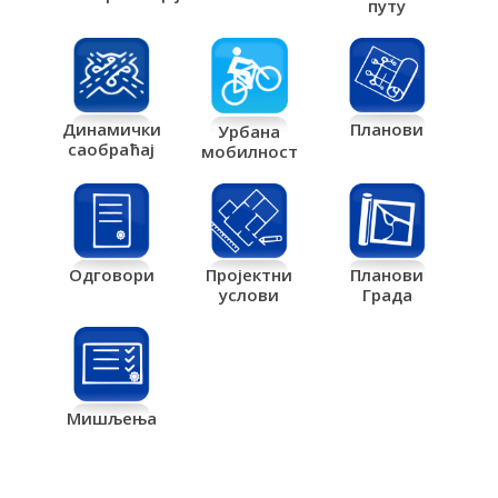
путу
Планови
Динамички
Урбана
саобраћај
мобилност
Одговори
Пројектни
Планови
услови
Града
Мишљења