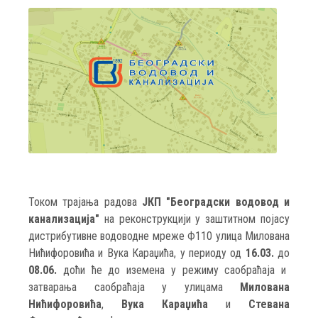
Током трајања радова
ЈКП "Београдски водовод и
канализација"
на реконструкцији у заштитном појасу
дистрибутивне водоводне мреже Ф110 улица Милована
Нићифоровића и Вука Караџића, у периоду од
16.03.
до
08.06.
доћи ће до иземена у режиму саобраћаја и
затварања саобраћаја у улицама
Милована
Нићифоровића
,
Вука Караџића
и
Стевана