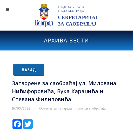
АРХИВА ВЕСТИ
НАЗАД
Затворене за саобраћај ул. Mилована
Нићифоровића, Вука Караџића и
Стевана Филиповића
16/03/2022
Одељење за привремени режим саобраћаја
Facebook
Twitter