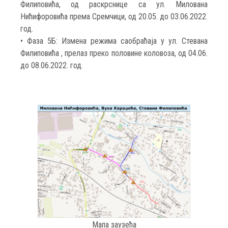
Филиповића, од раскрснице са ул. Милована
Нићифоровића према Сремчици, од 20.05. до 03.06.2022.
год.
• Фаза 5Б: Измена режима саобраћаја у ул. Стевана
Филиповића , прелаз преко половине коловоза, од 04.06.
до 08.06.2022. год.
Мапа заузећа