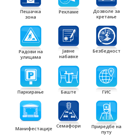
Дозволе за
Пешачка
Рекламе
кретање
зона
Јавне
Безбедност
Радови на
набавке
улицама
Паркирање
Баште
ГИС
Семафори
Приредбе на
Манифестације
путу