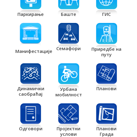
Паркирање
Баште
ГИС
Семафори
Приредбе на
Манифестације
путу
Планови
Динамички
Урбана
саобраћај
мобилност
Одговори
Пројектни
Планови
услови
Града