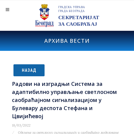
АРХИВА ВЕСТИ
НАЗАД
Радови на изградњи Система за
адаптибилно управљање светлосном
саобраћајном сигнализацијом у
Булевару деспота Стефана и
Цвијићевој
18/03/2022
Одељење за светлосну сигнализацију и саобраћајно моделовање