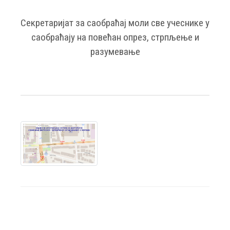
Секретаријат за саобраћај моли све учеснике у
саобраћају на повећан опрез, стрпљење и
разумевање