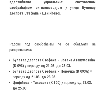
адаптибилно управљање светлосном
саобраћајном сигнализацијом
у улици
Булевар
деспота Стефана
и
Цвијићевој.
Радови под саобраћајем ће се обављати на
раскрсницама
:
Булевар деспота Стефана - Јована Авакумовића
(К 093)
у периоду
од 21.03. до 23.03.
Булевар деспота Стефана - Поречка (К 093А)
у
периоду
од 21.03. до 23.03.
Цвијићева - Таковска (К 100)
у периоду
од 23.03.
до 25.03.