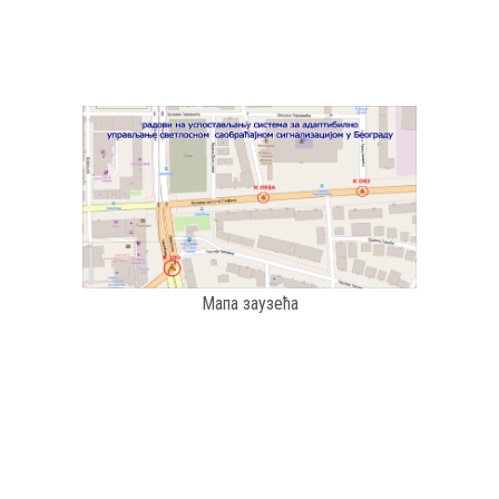
Мапа заузећа