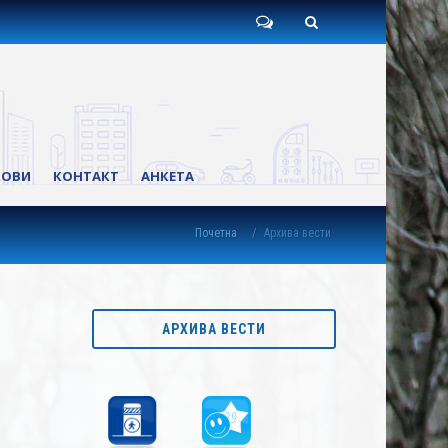
Пишите
Претрага
нам
КОВИ
КОНТАКТ
АНКЕТА
Почетна
Архива вести
АРХИВА ВЕСТИ