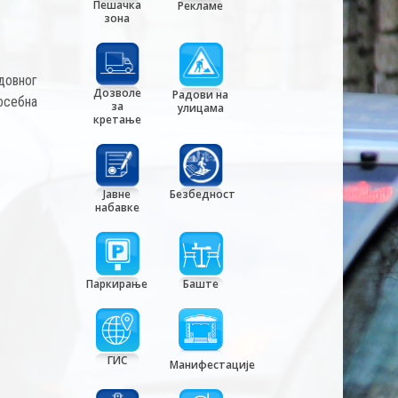
Пешачка
Рекламе
зона
довног
Дозволе
Радови на
осебна
за
улицама
кретање
Јавне
Безбедност
набавке
Паркирање
Баште
ГИС
Манифестације