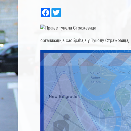
Facebook
Twitter
органиазција саобраћаја у Тунелу Стражевица, 