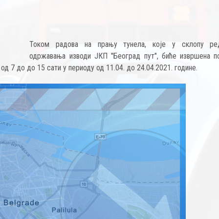
Током радова на прању тунела, које у склопу ре
одржавања изводи ЈКП "Београд пут", биће извршена п
од 7 до до 15 сати у периоду од 11.04. до 24.04.2021. године.