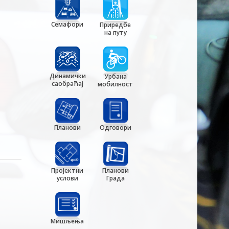
Семафори
Приредбе
на путу
Динамички
Урбана
саобраћај
мобилност
Планови
Одговори
Пројектни
Планови
услови
Града
Мишљења