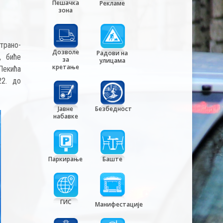
Пешачка
Рекламе
зона
трано-
Дозволе
Радови на
, биће
за
улицама
кретање
Пекића
22. до
Јавне
Безбедност
набавке
Паркирање
Баште
ГИС
Манифестације