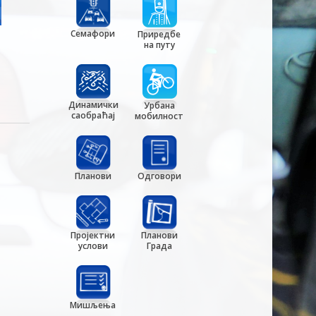
Семафори
Приредбе
на путу
Динамички
Урбана
саобраћај
мобилност
Планови
Одговори
Пројектни
Планови
услови
Града
Мишљења