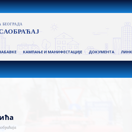
НАБАВКЕ
КАМПАЊЕ И МАНИФЕСТАЦИЈЕ
ДОКУМЕНТА
ЛИН
кића
аобраћаја