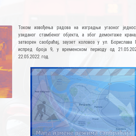
Током извођења радова на изградњи угаоног једнос
узиданог стамбеног објекта, а због демонтаже крана
затворен саобраћај, заузет коловоз у ул. Борислава 
испред броја 9, у временском периоду од 21.05.20
22.05.2022. год.