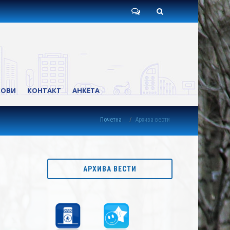
Пишите
Претрага
нам
КОВИ
КОНТАКТ
АНКЕТА
Почетна
Архива вести
АРХИВА ВЕСТИ