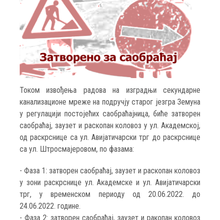
Током извођења радова на изградњи секундарне
канализационе мреже на подручју старог језгра Земуна
у регулацији постојећих саобраћајница, биће затворен
саобраћај, заузет и раскопан коловоз у ул. Академској,
од раскрснице са ул. Авијатичарски трг до раскрснице
са ул. Штросмајеровом, по фазама:
- Фаза 1: затворен саобраћај, заузет и раскопан коловоз
у зони раскрснице ул. Академске и ул. Авијатичарски
трг, у временском периоду од 20.06.2022. до
24.06.2022. године.
- Фаза 2: затворен саобраћај, заузет и ракопан коловоз