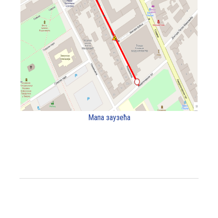
Мапа заузећа