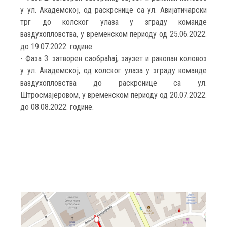
у ул. Академској, од раскрснице са ул. Авијатичарски
трг до колског улаза у зграду команде
ваздухопловства, у временском периоду од 25.06.2022.
до 19.07.2022. године.
- Фаза 3: затворен саобраћај, заузет и ракопан коловоз
у ул. Академској, од колског улаза у зграду команде
ваздухопловства до раскрснице са ул.
Штросмајеровом, у временском периоду од 20.07.2022.
до 08.08.2022. године.