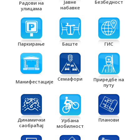
Јавне
Безбедност
Радови на
набавке
улицама
Паркирање
Баште
ГИС
Семафори
Приредбе на
Манифестације
путу
Планови
Динамички
Урбана
саобраћај
мобилност