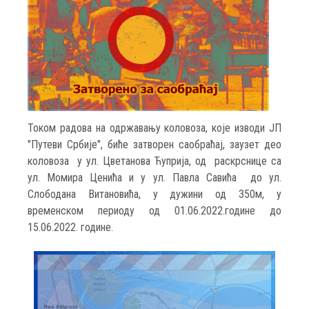
Током радова на одржавању коловоза, које изводи ЈП
"Путеви Србије", биће затворен саобраћај, заузет део
коловоза у ул. Цветанова Ћуприја, од раскрснице са
ул. Момира Ценића и у ул. Павла Савића до ул.
Слободана Витановића, у дужини од 350м, у
временском периоду од 01.06.2022.године до
15.06.2022. године.