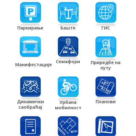
Паркирање
Баште
ГИС
Семафори
Приредбе на
Манифестације
путу
Планови
Динамички
Урбана
саобраћај
мобилност